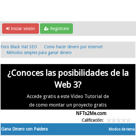
Iniciar sesión
Regístrate
Foro Black Hat SEO
Como hacer dinero por internet
Métodos simples para ganar dinero
¿Conoces las posibilidades de la
Web 3?
Accede gratis a este Video Tutorial de
de como montar un proyecto gratis
en la #Web3 usando
NFTs2Me.com
Calificación:
Gana Dinero con Paidera
Modos de tema