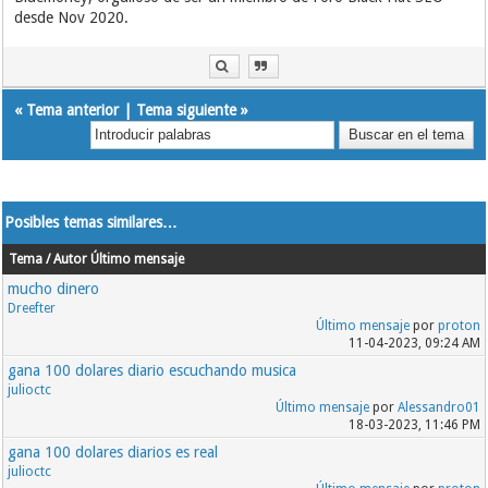
desde Nov 2020.
«
Tema anterior
|
Tema siguiente
»
Posibles temas similares…
Tema / Autor
Último mensaje
mucho dinero
Dreefter
Último mensaje
por
proton
11-04-2023, 09:24 AM
gana 100 dolares diario escuchando musica
julioctc
Último mensaje
por
Alessandro01
18-03-2023, 11:46 PM
gana 100 dolares diarios es real
julioctc