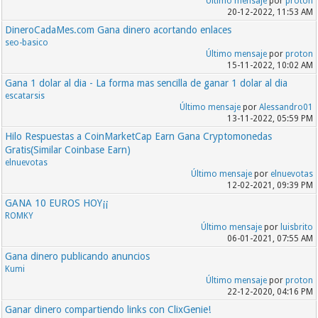
Último mensaje
por
proton
20-12-2022, 11:53 AM
DineroCadaMes.com Gana dinero acortando enlaces
seo-basico
Último mensaje
por
proton
15-11-2022, 10:02 AM
Gana 1 dolar al dia - La forma mas sencilla de ganar 1 dolar al dia
escatarsis
Último mensaje
por
Alessandro01
13-11-2022, 05:59 PM
Hilo Respuestas a CoinMarketCap Earn Gana Cryptomonedas
Gratis(Similar Coinbase Earn)
elnuevotas
Último mensaje
por
elnuevotas
12-02-2021, 09:39 PM
GANA 10 EUROS HOY¡¡
ROMKY
Último mensaje
por
luisbrito
06-01-2021, 07:55 AM
Gana dinero publicando anuncios
Kumi
Último mensaje
por
proton
22-12-2020, 04:16 PM
Ganar dinero compartiendo links con ClixGenie!