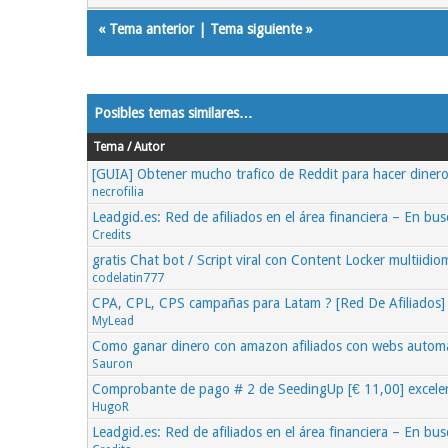
«
Tema anterior
|
Tema siguiente
»
Posibles temas similares…
Tema / Autor
[GUIA] Obtener mucho trafico de Reddit para hacer diner
necrofilia
Leadgid.es: Red de afiliados en el área financiera – En bus
Credits
gratis Chat bot / Script viral con Content Locker multiidi
codelatin777
CPA, CPL, CPS campañas para Latam ? [Red De Afiliados]
MyLead
Como ganar dinero con amazon afiliados con webs automá
Sauron
Comprobante de pago # 2 de SeedingUp [€ 11,00] excelen
HugoR
Leadgid.es: Red de afiliados en el área financiera – En bus