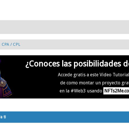
CPA / CPL
¿Conoces las posibilidades d
Accede gratis a este Video Tutoria
de como montar un proyecto gra
en la #Web3 usando
NFTs2Me.c
a ti