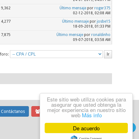
9,362
Último mensaje
por
roger375
02-12-2018, 02:08 AM
4,277
Último mensaje
por
josbe15
18-09-2018, 01:33 PM
7,875
Último mensaje
por
ronaldinho
09-07-2018, 03:58 AM
 foro:
Este sitio web utiliza cookies para
asegurar que usted obtenga la
mejor experiencia en nuestro sitio
Contáctanos
Equipo del foro
web
Más info
De acuerdo
Grupo Telegram