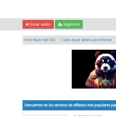
Iniciar sesión
Regístrate
Foro Black Hat SEO
Como hacer dinero por internet
1 voto(s) - 5 Media
1
2
3
4
5
Descuentos en los servicios de afiliados más populares par