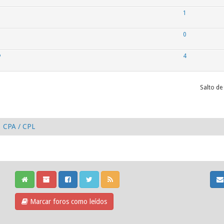
1
0
P
4
Salto de
CPA / CPL
Marcar foros como leídos
Cookie Consent plugin for the EU cookie law