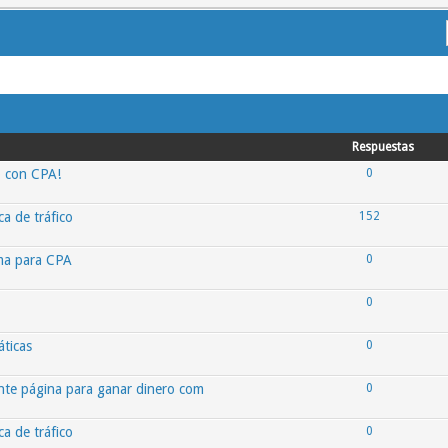
Respuestas
o con CPA!
0
ca de tráfico
152
oma para CPA
0
0
ticas
0
te página para ganar dinero com
0
ca de tráfico
0