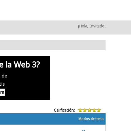
¡Hola, Invitado!
e la Web 3?
l de
tis
om
Calificación:
Modos de tema