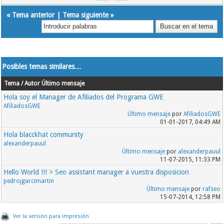
«
Tema anterior
|
Tema siguiente
»
Posibles temas similares…
Tema / Autor
Último mensaje
Hola soy el Manager de Afiliados del Programa GWE
AfiliadosGWE
Último mensaje
por
AfiliadosGWE
01-01-2017, 04:49 AM
Hola blacckhat community
alexanderpauul
Último mensaje
por
alexanderpauul
11-07-2015, 11:33 PM
Hello World !!! > Seo assistant manager a vuestra disposicion
pedrojgarcimartin
Último mensaje
por
rafseo
15-07-2014, 12:58 PM
Ver la versión para impresión