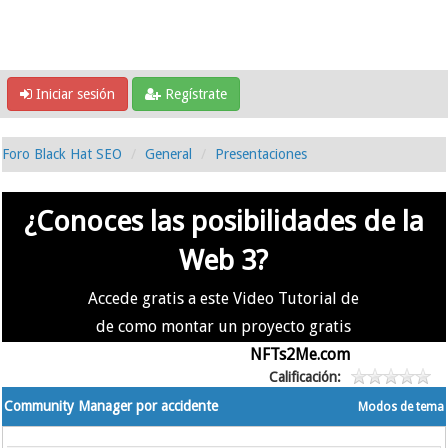
Iniciar sesión
Regístrate
Foro Black Hat SEO
General
Presentaciones
¿Conoces las posibilidades de la
Web 3?
Accede gratis a este Video Tutorial de
de como montar un proyecto gratis
en la #Web3 usando
NFTs2Me.com
Calificación:
Community Manager por accidente
Modos de tema