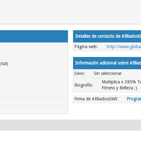
Detalles de contacto de Afiliado
Página web:
http://www.globa
Información adicional sobre Afil
otal)
Sexo:
Sin seleccionar
Multiplica x 385% T
Biografía:
Fitness y Belleza ;)
Firma de AfiliadosGWE
Program