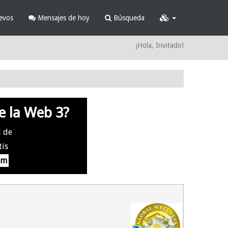
evos
Mensajes de hoy
Búsqueda
¡Hola, Invitado!
e la Web 3?
l de
tis
om