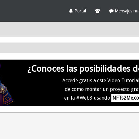
Portal
Mensajes nu
¿Conoces las posibilidades d
Accede gratis a este Video Tutoria
de como montar un proyecto gra
en la #Web3 usando
NFTs2Me.c