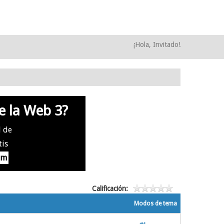
¡Hola, Invitado!
e la Web 3?
l de
tis
om
Calificación:
Modos de tema