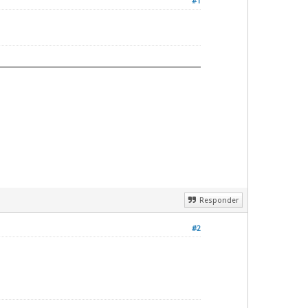
#1
Responder
#2