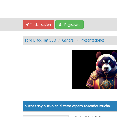
Iniciar sesión
Regístrate
Foro Black Hat SEO
General
Presentaciones
0 voto(s) - 0 Media
1
2
3
4
5
buenas soy nuevo en el tema espero aprender mucho