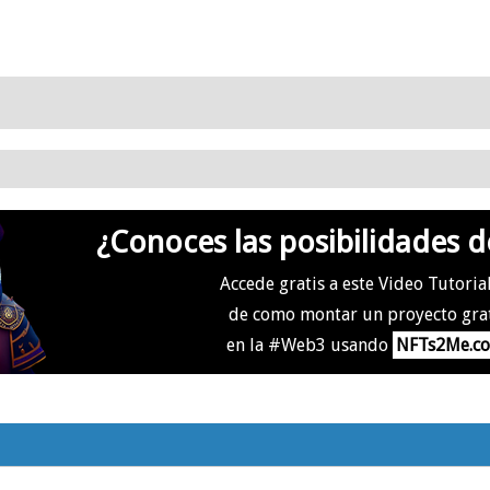
¿Conoces las posibilidades d
Accede gratis a este Video Tutoria
de como montar un proyecto gra
en la #Web3 usando
NFTs2Me.c