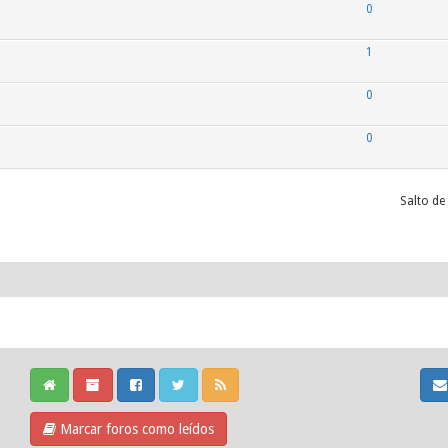
0
1
0
0
Salto de
Marcar foros como leídos