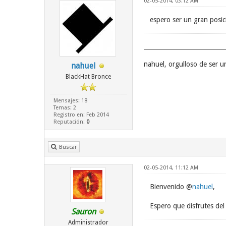
02-05-2014, 03:12 AM
espero ser un gran posic
nahuel, orgulloso de ser 
nahuel
BlackHat Bronce
Mensajes: 18
Temas: 2
Registro en: Feb 2014
Reputación:
0
Buscar
02-05-2014, 11:12 AM
Bienvenido @
nahuel
,
Espero que disfrutes del 
Sauron
Administrador