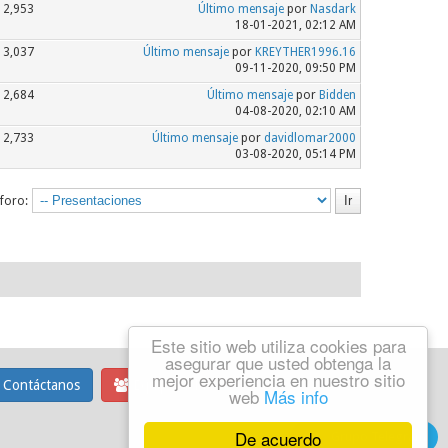
2,953
Último mensaje
por
Nasdark
18-01-2021, 02:12 AM
3,037
Último mensaje
por
KREYTHER1996.16
09-11-2020, 09:50 PM
2,684
Último mensaje
por
Bidden
04-08-2020, 02:10 AM
2,733
Último mensaje
por
davidlomar2000
03-08-2020, 05:14 PM
 foro:
Este sitio web utiliza cookies para
asegurar que usted obtenga la
mejor experiencia en nuestro sitio
Contáctanos
Equipo del foro
web
Más info
De acuerdo
Grupo Telegram