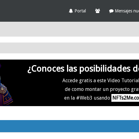
Portal
Mensajes nu
¿Conoces las posibilidades d
Accede gratis a este Video Tutoria
de como montar un proyecto gra
en la #Web3 usando
NFTs2Me.c