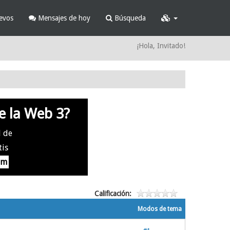
evos
Mensajes de hoy
Búsqueda
¡Hola, Invitado!
e la Web 3?
l de
tis
om
Calificación:
Modos de tema