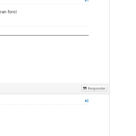
#1
ran foro!
Responder
#2