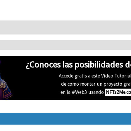
¿Conoces las posibilidades d
Accede gratis a este Video Tutoria
de como montar un proyecto gra
en la #Web3 usando
NFTs2Me.c