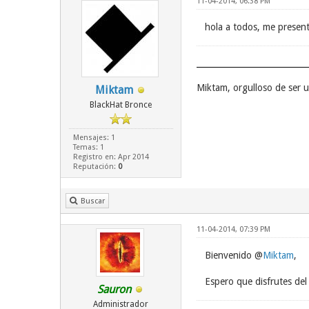
11-04-2014, 06:38 PM
hola a todos, me presen
Miktam, orgulloso de ser
Miktam
BlackHat Bronce
Mensajes: 1
Temas: 1
Registro en: Apr 2014
Reputación:
0
Buscar
11-04-2014, 07:39 PM
Bienvenido @
Miktam
,
Espero que disfrutes del 
Sauron
Administrador