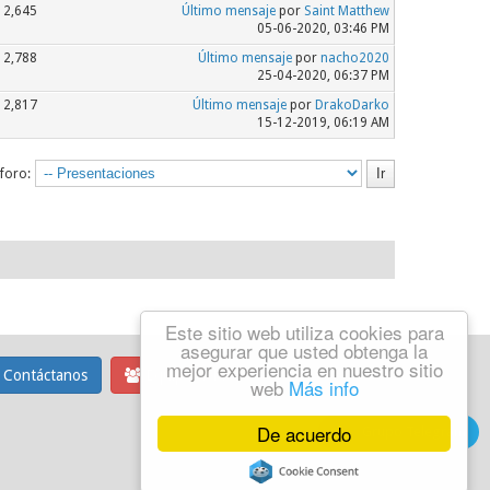
2,645
Último mensaje
por
Saint Matthew
05-06-2020, 03:46 PM
2,788
Último mensaje
por
nacho2020
25-04-2020, 06:37 PM
2,817
Último mensaje
por
DrakoDarko
15-12-2019, 06:19 AM
 foro:
Este sitio web utiliza cookies para
asegurar que usted obtenga la
mejor experiencia en nuestro sitio
Contáctanos
Equipo del foro
web
Más info
De acuerdo
Grupo Telegram