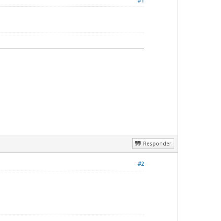
#1
Responder
#2