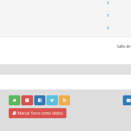
0
0
0
Salto de
Marcar foros como leídos
Cookie Consent plugin for the EU cookie law