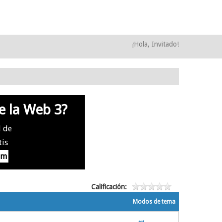
¡Hola, Invitado!
e la Web 3?
l de
tis
om
Calificación:
Modos de tema