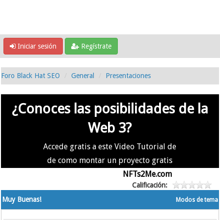
Iniciar sesión
Regístrate
Foro Black Hat SEO
General
Presentaciones
¿Conoces las posibilidades de la
Web 3?
Accede gratis a este Video Tutorial de
de como montar un proyecto gratis
en la #Web3 usando
NFTs2Me.com
Calificación:
Muy Buenas!
Modos de tema