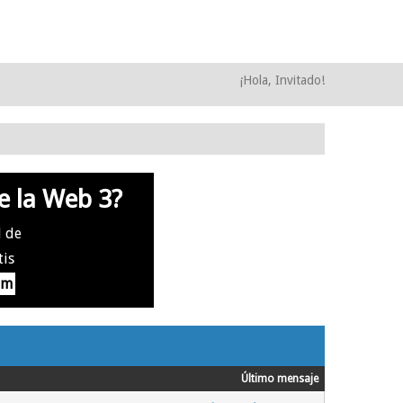
¡Hola, Invitado!
e la Web 3?
l de
tis
om
Último mensaje