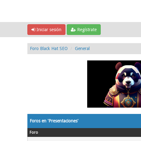
Iniciar sesión
Regístrate
Foro Black Hat SEO
General
Foros en 'Presentaciones'
Foro