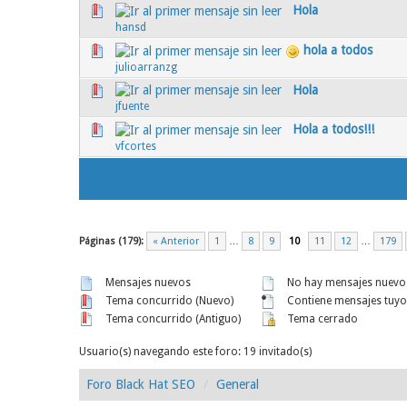
Hola
0 voto(s) - Media 0 de 5
1
2
3
4
5
hansd
hola a todos
0 voto(s) - Media 0 de 5
1
2
3
4
5
julioarranzg
Hola
0 voto(s) - Media 0 de 5
1
2
3
4
5
jfuente
Hola a todos!!!
0 voto(s) - Media 0 de 5
1
2
3
4
5
vfcortes
Páginas (179):
« Anterior
1
…
8
9
10
11
12
…
179
Mensajes nuevos
No hay mensajes nuevo
Tema concurrido (Nuevo)
Contiene mensajes tuyo
Tema concurrido (Antiguo)
Tema cerrado
Usuario(s) navegando este foro: 19 invitado(s)
Foro Black Hat SEO
General