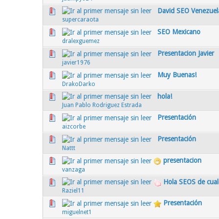
David SEO Venezuel
0 voto(s) - Media 0 de 5
1
2
3
4
5
supercaraota
SEO Mexicano
0 voto(s) - Media 0 de 5
1
2
3
4
5
dralexguemez
Presentacion Javier
0 voto(s) - Media 0 de 5
1
2
3
4
5
javier1976
Muy Buenas!
0 voto(s) - Media 0 de 5
1
2
3
4
5
DrakoDarko
hola!
0 voto(s) - Media 0 de 5
1
2
3
4
5
Juan Pablo Rodriguez Estrada
Presentación
0 voto(s) - Media 0 de 5
1
2
3
4
5
aizcorbe
Presentación
0 voto(s) - Media 0 de 5
1
2
3
4
5
Nattt
presentacion
0 voto(s) - Media 0 de 5
1
2
3
4
5
vanzaga
Hola SEOS de cual
0 voto(s) - Media 0 de 5
1
2
3
4
5
Raziel11
Presentación
0 voto(s) - Media 0 de 5
1
2
3
4
5
miguelnet1