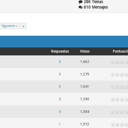
286 Temas
610 Mensajes
Siguiente »
Respuestas
Vistas
Puntuaci
0
1,662
0
1,579
0
1,641
0
1,590
0
1,584
1
1,972