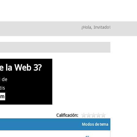
¡Hola, Invitado!
e la Web 3?
l de
tis
om
Calificación:
Modos de tema