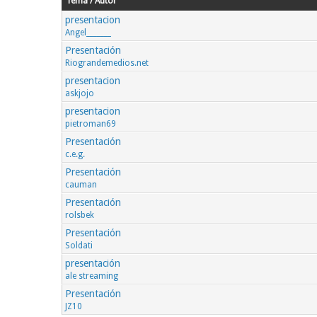
Tema / Autor
presentacion
Angel_______
Presentación
Riograndemedios.net
presentacion
askjojo
presentacion
pietroman69
Presentación
c.e.g.
Presentación
cauman
Presentación
rolsbek
Presentación
Soldati
presentación
ale streaming
Presentación
JZ10