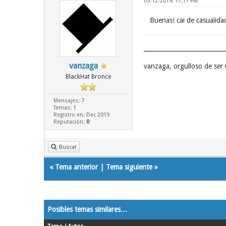
05-12-2019, 11:11 PM
Buenas! cai de casualida
vanzaga
vanzaga, orgulloso de se
BlackHat Bronce
Mensajes: 7
Temas: 1
Registro en: Dec 2019
Reputación:
0
Buscar
«
Tema anterior
|
Tema siguiente
»
Posibles temas similares…