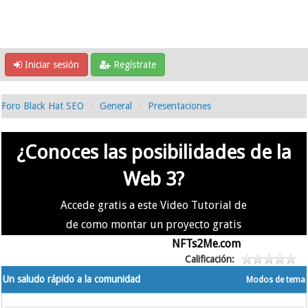
Iniciar sesión
Regístrate
Foro Black Hat SEO
General
Presentaciones
¿Conoces las posibilidades de la
Web 3?
Accede gratis a este Video Tutorial de
de como montar un proyecto gratis
en la #Web3 usando
NFTs2Me.com
Calificación:
Un saludo rápido a la comunidad
Modos de tema