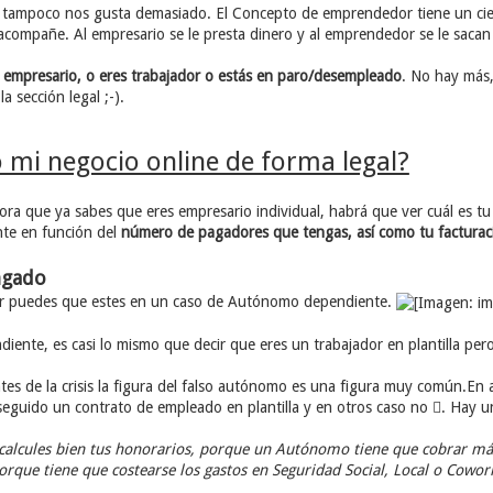
tampoco nos gusta demasiado. El Concepto de emprendedor tiene un ciert
acompañe. Al empresario se le presta dinero y al emprendedor se le sacan 
 empresario, o eres trabajador o estás en paro/desempleado
. No hay más,
a sección legal ;-).
i negocio online de forma legal?
ra que ya sabes que eres empresario individual, habrá que ver cuál es tu s
te en función del
número de pagadores que tengas, así como tu facturació
ngado
or puedes que estes en un caso de Autónomo dependiente.
nte, es casi lo mismo que decir que eres un trabajador en plantilla per
 antes de la crisis la figura del falso autónomo es una figura muy común.E
nseguido un contrato de empleado en plantilla y en otros caso no . Hay 
calcules bien tus honorarios, porque un Autónomo tiene que cobrar más
orque tiene que costearse los gastos en Seguridad Social, Local o Cowo