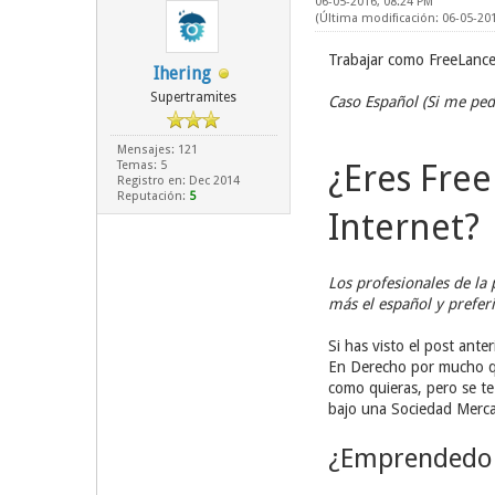
06-05-2016, 08:24 PM
(Última modificación: 06-05-20
Trabajar como FreeLance
Ihering
Supertramites
Caso Español (Si me pedí
Mensajes: 121
Temas: 5
¿Eres Fre
Registro en: Dec 2014
Reputación:
5
Internet?
Los profesionales de la
más el español y prefer
Si has visto el post ante
En Derecho por mucho q
como quieras, pero se te
bajo una Sociedad Mercan
¿Emprendedor