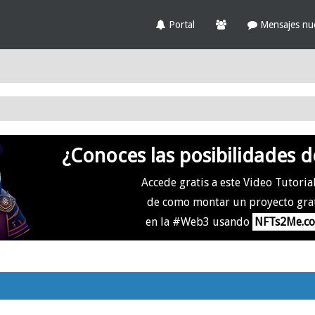
Portal
Mensajes nu
¿Conoces las posibilidades d
Accede gratis a este Video Tutoria
de como montar un proyecto gra
en la #Web3 usando
NFTs2Me.c