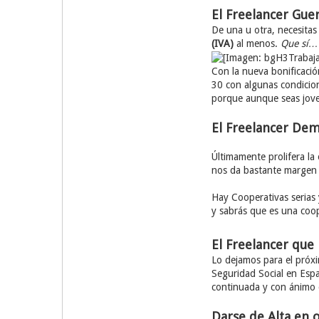
El Freelancer Gue
De una u otra, necesitas
(IVA)
al menos.
Que sí…
Con la nueva bonificaci
30 con algunas condicion
porque aunque seas joven
El Freelancer De
Últimamente prolifera la
nos da bastante margen p
Hay Cooperativas serias
y sabrás que es una coop
El Freelancer que 
Lo dejamos para el próxi
Seguridad Social en Esp
continuada y con ánimo d
Darse de Alta en o