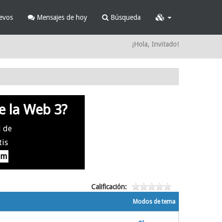
evos
Mensajes de hoy
Búsqueda
¡Hola, Invitado!
e la Web 3?
l de
tis
om
Calificación:
Modos de tema