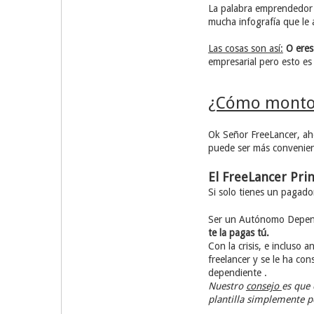
La palabra emprendedor 
mucha infografía que le 
Las cosas son así:
O eres
empresarial pero esto es l
¿Cómo monto m
Ok Señor FreeLancer, aho
puede ser más convenien
El FreeLancer Pri
Si solo tienes un pagad
Ser un Autónomo Dependie
te la pagas tú.
Con la crisis, e incluso
freelancer y se le ha co
dependiente .
Nuestro
consejo
es que 
plantilla simplemente p