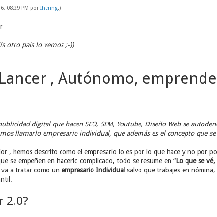
16, 08:29 PM por
Ihering
.)
r
s otro país lo vemos ;-))
eLancer , Autónomo, emprended
 publicidad digital que hacen SEO, SEM, Youtube, Diseño Web se autode
imos llamarlo empresario individual, que además es el concepto que se 
rior , hemos descrito como el empresario lo es por lo que hace y no por po
ue se empeñen en hacerlo complicado, todo se resume en “
Lo que se vé, 
 va a tratar como un
empresario Individual
salvo que trabajes en nómina,
til.
 2.0?