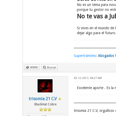
No es un tema para nova
porque tu gestor no entr
No te vas a Ju
Si vives en el mundo de 
dejar algo para el futuro
Supertrámites
:
Abogados V
WWW
Buscar
03-12-2017, 04:27 AM
Excelente aporte . Es la 
trisomia 21 C.V
BlackHat Cobre
trisomia 21 C.V, orgullos