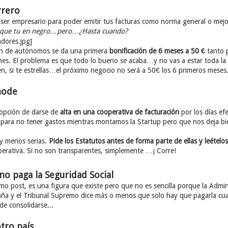
rrero
 ser empresario para poder emitir tus facturas como norma general o mejo
que tu en negro…pero…¿Hasta cuando?
ón de autónomos se da una primera
bonificación de 6 meses a 50 €
tanto 
es. El problema es que todo lo bueno se acaba…y no vas a estar toda la 
, si te estrellas…el próximo negocio no será a 50€ los 6 primeros meses
mode
 opción de darse de
alta en una cooperativa de facturación
por los días ef
ara no tener gastos mientras montamos la Startup pero que nos deja bien
 y menos serias.
Pide los Estatutos antes de forma parte de ellas y leételo
erativa. Si no son transparentes, simplemente …¡ Corre!
no paga la Seguridad Social
mo post, es una figura que existe pero que no es sencilla porque la Admin
aña y el Tribunal Supremo dice más o menos que solo hay que pagarla cua
e consolidarse...
tro país