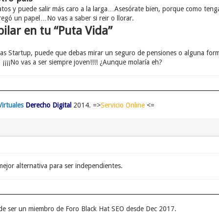
tos y puede salir más caro a la larga…Asesórate bien, porque como tenga
egó un papel…No vas a saber si reir o llorar.
bilar en tu “Puta Vida”
las Startup, puede que debas mirar un seguro de pensiones o alguna form
. ¡¡¡¡No vas a ser siempre joven!!!! ¿Aunque molaría eh?
irtuales
Derecho Digital
2014. =>
Servicio Online
<=
mejor alternativa para ser independientes.
o de ser un miembro de Foro Black Hat SEO desde Dec 2017.