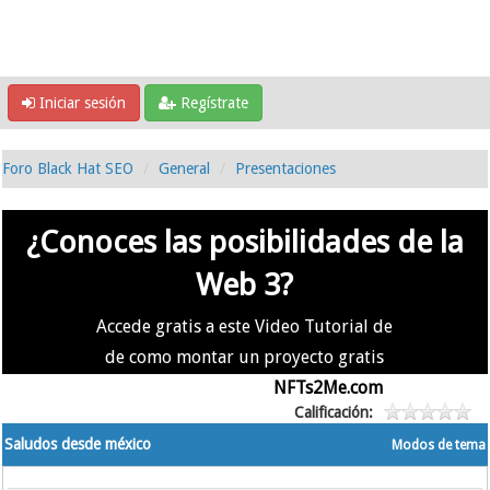
Iniciar sesión
Regístrate
Foro Black Hat SEO
General
Presentaciones
¿Conoces las posibilidades de la
Web 3?
Accede gratis a este Video Tutorial de
de como montar un proyecto gratis
en la #Web3 usando
NFTs2Me.com
Calificación:
Saludos desde méxico
Modos de tema