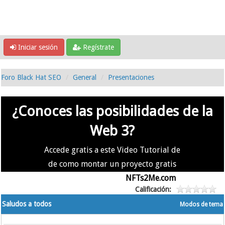
Iniciar sesión
Regístrate
Foro Black Hat SEO
General
Presentaciones
¿Conoces las posibilidades de la
Web 3?
Accede gratis a este Video Tutorial de
de como montar un proyecto gratis
en la #Web3 usando
NFTs2Me.com
Calificación:
Saludos a todos
Modos de tema