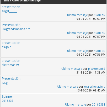
Tema / Autor
Último mensaje
presentacion
Angel_______
Último mensaje
por
KuorFaN
04-09-2021, 07:57 PM
Presentación
Riograndemedios.net
Último mensaje
por
KuorFaN
04-09-2021, 07:57 PM
presentacion
askjojo
Último mensaje
por
KuorFaN
04-09-2021, 07:56 PM
presentacion
pietroman69
Último mensaje
por
pietroman69
31-12-2020, 11:39 AM
Presentación
c.e.g.
Último mensaje
por
oralechenaviera
13-10-2020, 08:40 AM
Spinner
20162331
Último mensaje
por
20162331