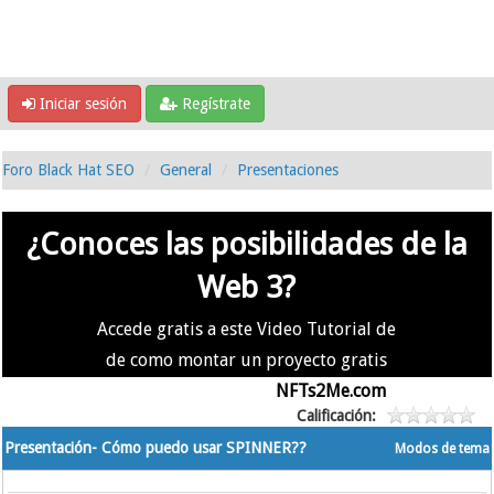
Iniciar sesión
Regístrate
Foro Black Hat SEO
General
Presentaciones
¿Conoces las posibilidades de la
Web 3?
Accede gratis a este Video Tutorial de
de como montar un proyecto gratis
en la #Web3 usando
NFTs2Me.com
Calificación:
Presentación- Cómo puedo usar SPINNER??
Modos de tema