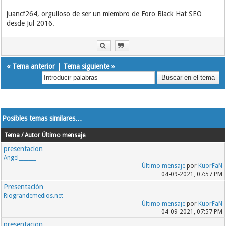
juancf264, orgulloso de ser un miembro de Foro Black Hat SEO
desde Jul 2016.
«
Tema anterior
|
Tema siguiente
»
Posibles temas similares…
Tema / Autor
Último mensaje
presentacion
Angel_______
Último mensaje
por
KuorFaN
04-09-2021, 07:57 PM
Presentación
Riograndemedios.net
Último mensaje
por
KuorFaN
04-09-2021, 07:57 PM
presentacion