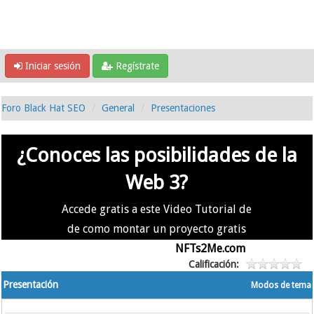
Iniciar sesión
Regístrate
Foro Black Hat SEO
General
Presentaciones
¿Conoces las posibilidades de la
Web 3?
Accede gratis a este Video Tutorial de
de como montar un proyecto gratis
en la #Web3 usando
NFTs2Me.com
Calificación:
Presentación
Modos de tema