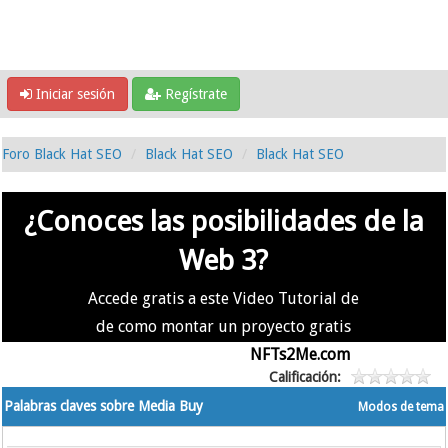
Iniciar sesión
Regístrate
Foro Black Hat SEO
Black Hat SEO
Black Hat SEO
¿Conoces las posibilidades de la
Web 3?
Accede gratis a este Video Tutorial de
de como montar un proyecto gratis
en la #Web3 usando
NFTs2Me.com
Calificación:
Palabras claves sobre Media Buy
Modos de tema