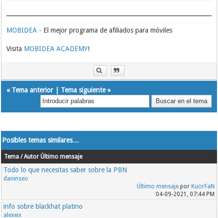
MOBIDEA
- El mejor programa de afiliados para móviles
Visita
MOBIDEA ACADEMY
!
«
Tema anterior
|
Tema siguiente
»
Posibles temas similares…
Tema / Autor
Último mensaje
Todo lo que necesitas saber sobre la PBN
daninseo
Último mensaje
por
KuorFaN
04-09-2021, 07:44 PM
info sobre blackhat platino
alexeix