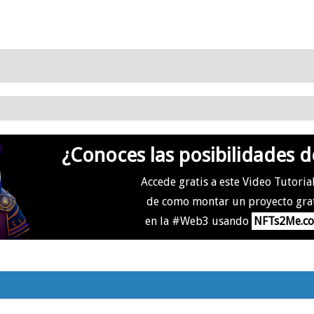
¿Conoces las posibilidades d
Accede gratis a este Video Tutoria
de como montar un proyecto gra
en la #Web3 usando
NFTs2Me.c