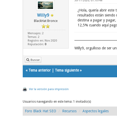
30-11-2020, 07:10 PM
¿Hola, quería abrir este
Willy9
resultados están siendo
destina a pagar y pagar,
BlackHat Bronce
12,5% cuando aquí pago 
Mensajes: 2
Temas: 2
Registro en: Nov 2020
Reputación:
0
Willy9, orgulloso de ser 
Buscar
«
Tema anterior
|
Tema siguiente
»
Ver la versión para impresión
Usuarios navegando en este tema: 1 invitado(s)
Foro Black Hat SEO
Recursos
Aspectos legales