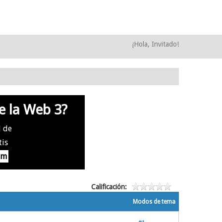
¡Hola, Invitado!
e la Web 3?
l de
tis
om
Calificación:
Modos de tema