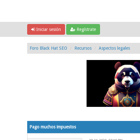
Iniciar sesión
Regístrate
Foro Black Hat SEO
Recursos
Aspectos legales
0 voto(s) - 0 Media
1
2
3
4
5
Pago muchos impuestos