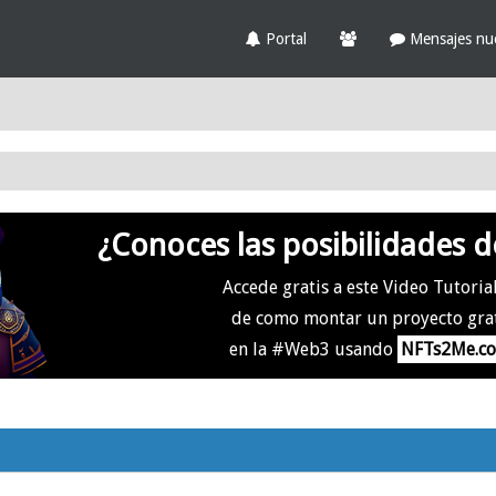
Portal
Mensajes nu
¿Conoces las posibilidades d
Accede gratis a este Video Tutoria
de como montar un proyecto gra
en la #Web3 usando
NFTs2Me.c