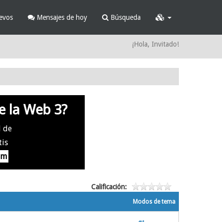
evos
Mensajes de hoy
Búsqueda
¡Hola, Invitado!
e la Web 3?
l de
tis
om
Calificación:
Modos de tema