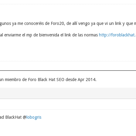
gunos ya me conoceréis de Foro20, de allí vengo ya que vi un link y que m
 al enviarme el mp de bienvenida el link de las normas
http://foroblackha
r un miembro de Foro Black Hat SEO desde Apr 2014.
dad BlackHat @
lobogris