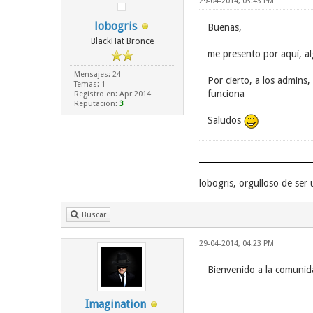
29-04-2014, 03:43 PM
lobogris
Buenas,
BlackHat Bronce
me presento por aquí, al
Mensajes: 24
Por cierto, a los admins,
Temas: 1
funciona
Registro en: Apr 2014
Reputación:
3
Saludos
lobogris, orgulloso de se
Buscar
29-04-2014, 04:23 PM
Bienvenido a la comuni
Imagination