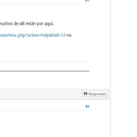
#1
uchos de allí están por aquí.
t.com/misc.php?action=help&hid=12
no
Responder
#2