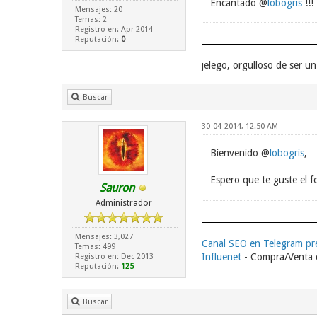
Encantado @
lobogris
!!!
Mensajes: 20
Temas: 2
Registro en: Apr 2014
Reputación:
0
jelego, orgulloso de ser 
Buscar
30-04-2014, 12:50 AM
Bienvenido @
lobogris
,
Espero que te guste el f
Sauron
Administrador
Mensajes: 3,027
Canal SEO en Telegram p
Temas: 499
Influenet
- Compra/Venta d
Registro en: Dec 2013
Reputación:
125
Buscar