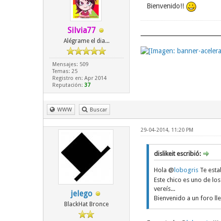
Bienvenido!!
Silvia77
Alégrame el dia...
Mensajes: 509
Temas: 25
Registro en: Apr 2014
Reputación:
37
WWW
Buscar
29-04-2014, 11:20 PM
dislikeit escribió:
Hola @
lobogris
Te est
Este chico es uno de lo
vereís...
jelego
Bienvenido a un foro l
BlackHat Bronce