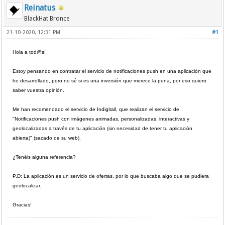
Reinatus
BlackHat Bronce
21-10-2020, 12:31 PM
#1
Hola a tod@s!
Estoy pensando en contratar el servicio de notificaciones push en una aplicación que
he desarrollado, pero no sé si es una inversión que merece la pena, por eso quiero
saber vuestra opinión.
Me han recomendado el servicio de Indigitall, que realizan el servicio de
"Notificaciones push con imágenes animadas, personalizadas, interactivas y
geolocalizadas a través de tu aplicación (sin necesidad de tener tu aplicación
abierta)" (sacado de su web).
¿Tenéis alguna referencia?
P.D: La aplicación es un servicio de ofertas, por lo que buscaba algo que se pudiera
geolocalizar.
Gracias!