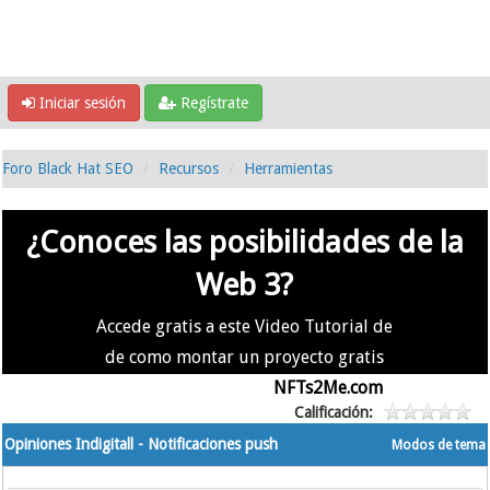
Iniciar sesión
Regístrate
Foro Black Hat SEO
Recursos
Herramientas
¿Conoces las posibilidades de la
Web 3?
Accede gratis a este Video Tutorial de
de como montar un proyecto gratis
en la #Web3 usando
NFTs2Me.com
Calificación:
Opiniones Indigitall - Notificaciones push
Modos de tema