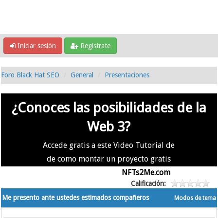
Iniciar sesión
Regístrate
Foro Black Hat SEO
General
Presentaciones
¿Conoces las posibilidades de la
Web 3?
Accede gratis a este Video Tutorial de
de como montar un proyecto gratis
en la #Web3 usando
NFTs2Me.com
Calificación:
Me presento ante ustedes estimados compañeros
Modos de tema