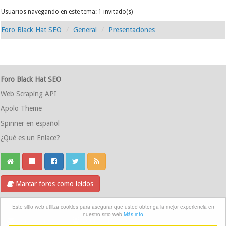
Usuarios navegando en este tema: 1 invitado(s)
Foro Black Hat SEO
General
Presentaciones
Foro Black Hat SEO
Web Scraping API
Apolo Theme
Spinner en español
¿Qué es un Enlace?
Marcar foros como leídos
Grupo Telegram
Este sitio web utiliza cookies para asegurar que usted obtenga la mejor experiencia en
nuestro sitio web
Más info
Contáctanos
Equipo del foro