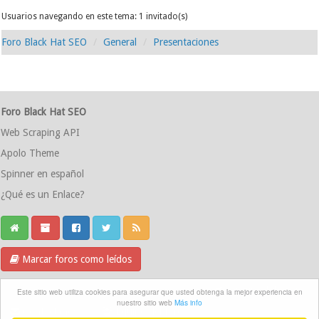
Usuarios navegando en este tema: 1 invitado(s)
Foro Black Hat SEO
General
Presentaciones
Foro Black Hat SEO
Web Scraping API
Apolo Theme
Spinner en español
¿Qué es un Enlace?
Marcar foros como leídos
Grupo Telegram
Este sitio web utiliza cookies para asegurar que usted obtenga la mejor experiencia en
nuestro sitio web
Más info
Contáctanos
Equipo del foro