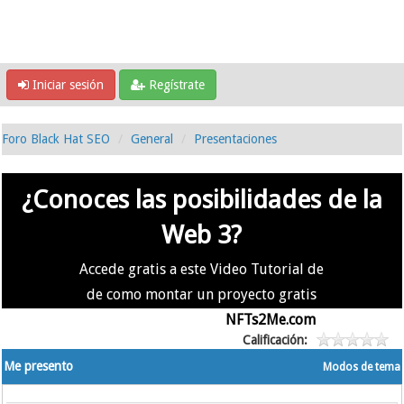
Iniciar sesión
Regístrate
Foro Black Hat SEO
General
Presentaciones
¿Conoces las posibilidades de la
Web 3?
Accede gratis a este Video Tutorial de
de como montar un proyecto gratis
en la #Web3 usando
NFTs2Me.com
Calificación:
Me presento
Modos de tema