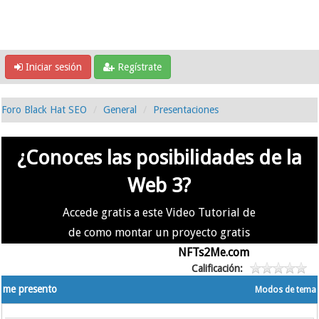
Iniciar sesión
Regístrate
Foro Black Hat SEO
General
Presentaciones
¿Conoces las posibilidades de la
Web 3?
Accede gratis a este Video Tutorial de
de como montar un proyecto gratis
en la #Web3 usando
NFTs2Me.com
Calificación:
me presento
Modos de tema