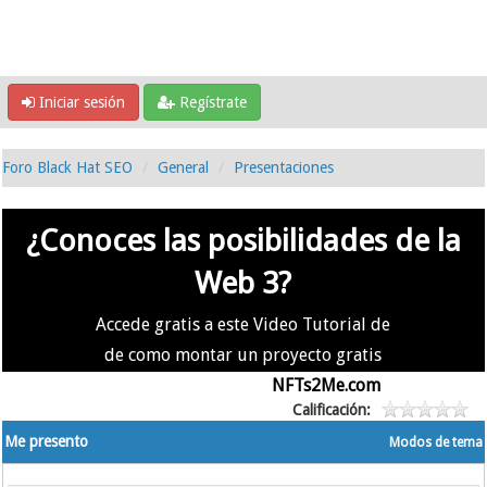
Iniciar sesión
Regístrate
Foro Black Hat SEO
General
Presentaciones
¿Conoces las posibilidades de la
Web 3?
Accede gratis a este Video Tutorial de
de como montar un proyecto gratis
en la #Web3 usando
NFTs2Me.com
Calificación:
Me presento
Modos de tema