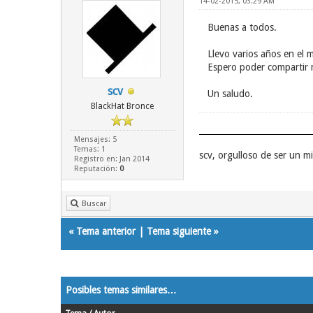
14-02-2015, 03:29 AM
Buenas a todos.
Llevo varios años en el 
Espero poder compartir 
scv
Un saludo.
BlackHat Bronce
Mensajes: 5
Temas: 1
scv, orgulloso de ser un 
Registro en: Jan 2014
Reputación:
0
Buscar
«
Tema anterior
|
Tema siguiente
»
Posibles temas similares…