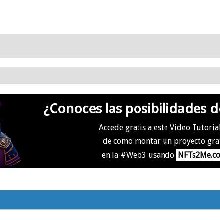
¿Conoces las posibilidades d
Accede gratis a este Video Tutoria
de como montar un proyecto gra
en la #Web3 usando
NFTs2Me.c