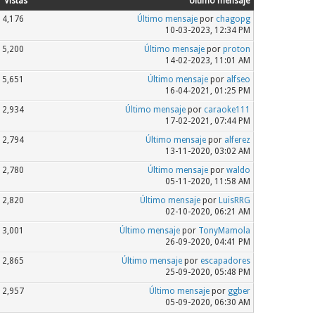
Vistas
Último mensaje
4,176
Último mensaje
por
chagopg
10-03-2023, 12:34 PM
5,200
Último mensaje
por
proton
14-02-2023, 11:01 AM
5,651
Último mensaje
por
alfseo
16-04-2021, 01:25 PM
2,934
Último mensaje
por
caraoke111
17-02-2021, 07:44 PM
2,794
Último mensaje
por
alferez
13-11-2020, 03:02 AM
2,780
Último mensaje
por
waldo
05-11-2020, 11:58 AM
2,820
Último mensaje
por
LuisRRG
02-10-2020, 06:21 AM
3,001
Último mensaje
por
TonyMamola
26-09-2020, 04:41 PM
2,865
Último mensaje
por
escapadores
25-09-2020, 05:48 PM
2,957
Último mensaje
por
ggber
05-09-2020, 06:30 AM