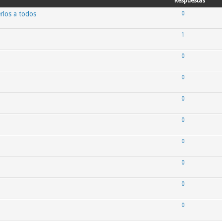
Respuestas
rlos a todos
0
1
0
0
0
0
0
0
0
0