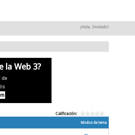
¡Hola, Invitado!
e la Web 3?
l de
tis
om
Calificación:
Modos de tema