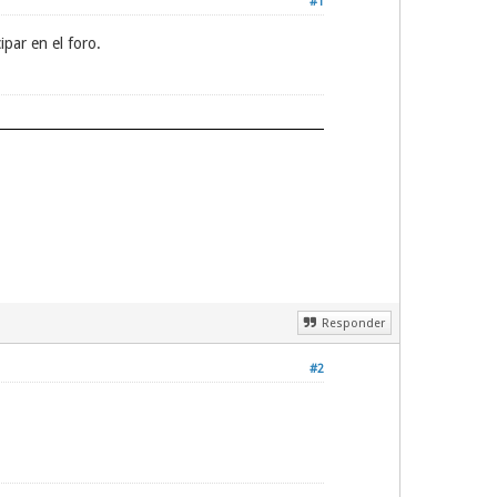
#1
par en el foro.
Responder
#2