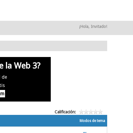
¡Hola, Invitado!
e la Web 3?
l de
tis
om
Calificación:
Modos de tema