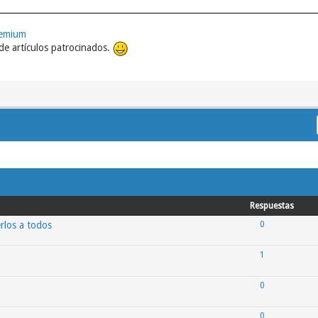
remium
e artículos patrocinados.
Respuestas
rlos a todos
0
1
0
0