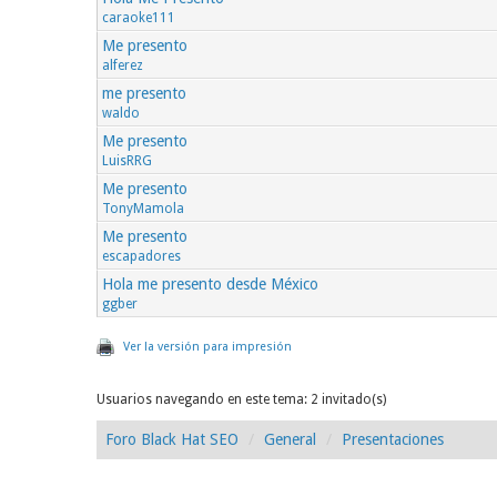
caraoke111
Me presento
alferez
me presento
waldo
Me presento
LuisRRG
Me presento
TonyMamola
Me presento
escapadores
Hola me presento desde México
ggber
Ver la versión para impresión
Usuarios navegando en este tema: 2 invitado(s)
Foro Black Hat SEO
General
Presentaciones