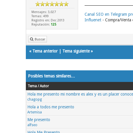
Mensajes: 3,027
Canal SEO en Telegram p
Temas: 499
Influenet
- Compra/Venta d
Registro en: Dec 2013
Reputación:
125
Buscar
«
Tema anterior
|
Tema siguiente
»
Posibles temas similares…
Tema / Autor
Hola me presento mi nombre es alex y es un placer conoce
chagopg
Hola a todos me presento
Artemisa
Me presento
alfseo
Hola Me Presento