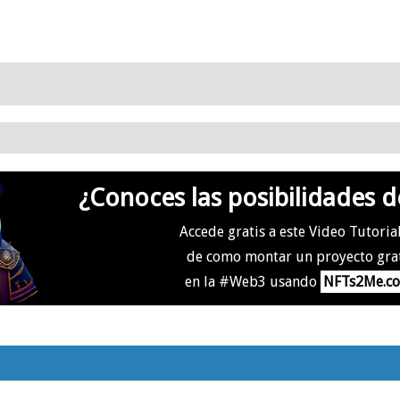
¿Conoces las posibilidades d
Accede gratis a este Video Tutoria
de como montar un proyecto gra
en la #Web3 usando
NFTs2Me.c