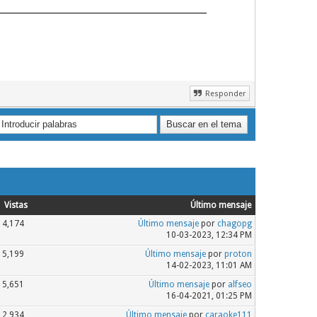
Responder
Vistas
Último mensaje
4,174
Último mensaje
por
chagopg
10-03-2023, 12:34 PM
5,199
Último mensaje
por
proton
14-02-2023, 11:01 AM
5,651
Último mensaje
por
alfseo
16-04-2021, 01:25 PM
2,934
Último mensaje
por
caraoke111