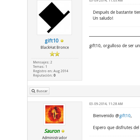
03-09-2014, 11:05 AM
Después de bastante tiem
Un saludo!
gift10
gift10, orgulloso de ser 
BlackHat Bronce
Mensajes: 2
Temas: 1
Registro en: Aug 2014
Reputación:
0
Buscar
03-09-2014, 11:28 AM
Bienvenido @
gift10
,
Espero que disfrutes del 
Sauron
Administrador