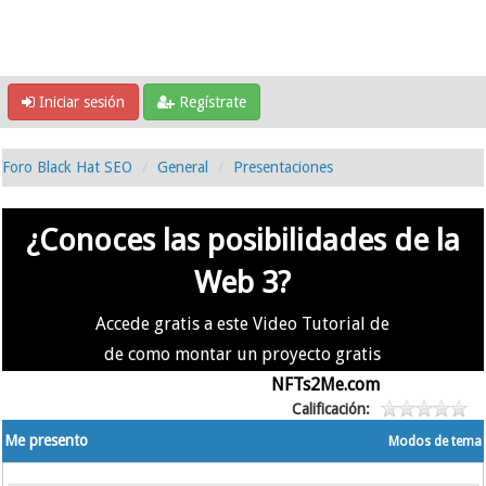
Iniciar sesión
Regístrate
Foro Black Hat SEO
General
Presentaciones
¿Conoces las posibilidades de la
Web 3?
Accede gratis a este Video Tutorial de
de como montar un proyecto gratis
en la #Web3 usando
NFTs2Me.com
Calificación:
Me presento
Modos de tema