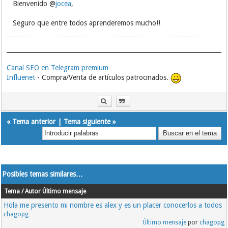
Bienvenido @
jocea
,
Seguro que entre todos aprenderemos mucho!!
Canal SEO en Telegram premium
Influenet
- Compra/Venta de artículos patrocinados.
«
Tema anterior
|
Tema siguiente
»
Posibles temas similares…
Tema / Autor
Último mensaje
Hola me presento mi nombre es alex y es un placer conocerlos a todos
chagopg
Último mensaje
por
chagopg