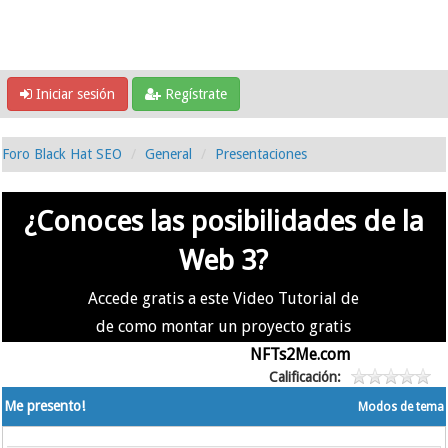
Iniciar sesión
Regístrate
Foro Black Hat SEO
General
Presentaciones
¿Conoces las posibilidades de la
Web 3?
Accede gratis a este Video Tutorial de
de como montar un proyecto gratis
en la #Web3 usando
NFTs2Me.com
Calificación:
Me presento!
Modos de tema