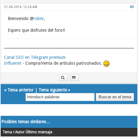
21-06-2014, 12:24 AM
#2
Bienvenido @
rober
,
Espero que disfrutes del foro!!
Canal SEO en Telegram premium
Influenet
- Compra/Venta de artículos patrocinados.
«
Tema anterior
|
Tema siguiente
»
Posibles temas similares…
Tema / Autor
Último mensaje