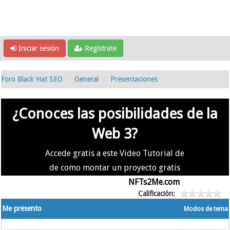
Iniciar sesión
Regístrate
Foro Black Hat SEO
General
Presentaciones
¿Conoces las posibilidades de la
Web 3?
Accede gratis a este Video Tutorial de
de como montar un proyecto gratis
en la #Web3 usando
NFTs2Me.com
Calificación:
Me presento
Modos de tema