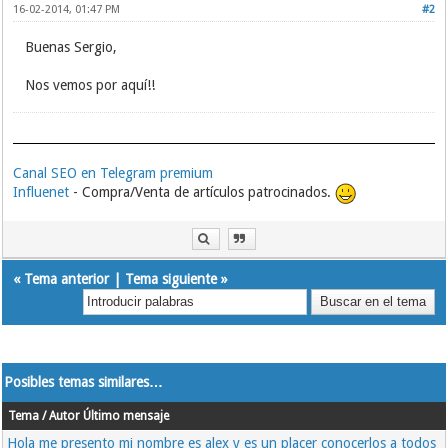
16-02-2014, 01:47 PM
#2
Buenas Sergio,
Nos vemos por aquí!!
Canal SEO en Telegram premium
Influenet
- Compra/Venta de artículos patrocinados.
«
Tema anterior
|
Tema siguiente
»
Posibles temas similares…
Tema / Autor
Último mensaje
Hola me presento mi nombre es alex y es un placer conocerlos a todos