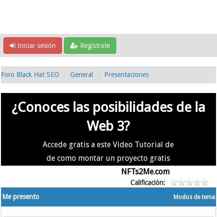
Iniciar sesión
Regístrate
Foro Black Hat SEO
General
Presentaciones
¿Conoces las posibilidades de la
Web 3?
Accede gratis a este Video Tutorial de
de como montar un proyecto gratis
en la #Web3 usando
NFTs2Me.com
Calificación:
Me presento
Modos de tema