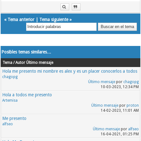
«
Tema anterior
|
Tema siguiente
»
Posibles temas similares…
Tema / Autor
Último mensaje
Hola me presento mi nombre es alex y es un placer conocerlos a todos
chagopg
Último mensaje
por
chagopg
10-03-2023, 12:34 PM
Hola a todos me presento
Artemisa
Último mensaje
por
proton
14-02-2023, 11:01 AM
Me presento
alfseo
Último mensaje
por
alfseo
16-04-2021, 01:25 PM