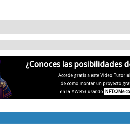
¿Conoces las posibilidades d
Accede gratis a este Video Tutoria
de como montar un proyecto gra
en la #Web3 usando
NFTs2Me.c