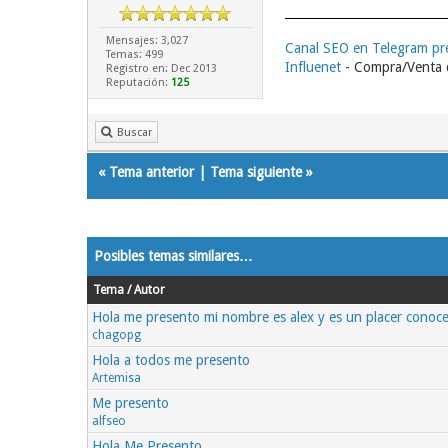
Mensajes: 3,027
Canal SEO en Telegram p
Temas: 499
Influenet
- Compra/Venta d
Registro en: Dec 2013
Reputación:
125
Buscar
«
Tema anterior
|
Tema siguiente
»
Posibles temas similares…
Tema / Autor
Hola me presento mi nombre es alex y es un placer conoce
chagopg
Hola a todos me presento
Artemisa
Me presento
alfseo
Hola Me Presento