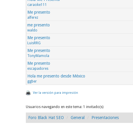
caraoke111
Me presento
alferez
me presento
waldo
Me presento
LuisRRG
Me presento
TonyMamola
Me presento
escapadores
Hola me presento desde México
ggber
Ver la versión para impresión
Usuarios navegando en este tema: 1 invitado(s)
Foro Black Hat SEO
General
Presentaciones