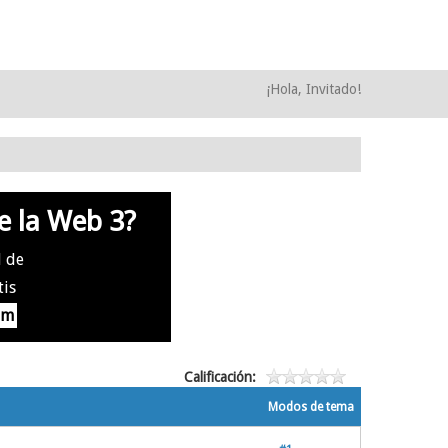
¡Hola, Invitado!
e la Web 3?
l de
tis
om
Calificación:
Modos de tema