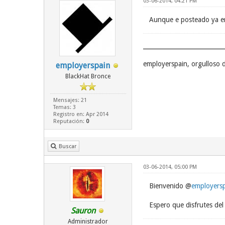
03-06-2014, 04:21 PM
Aunque e posteado ya en
employerspain, orgulloso 
employerspain
BlackHat Bronce
Mensajes: 21
Temas: 3
Registro en: Apr 2014
Reputación:
0
Buscar
03-06-2014, 05:00 PM
Bienvenido @
employers
Espero que disfrutes del 
Sauron
Administrador