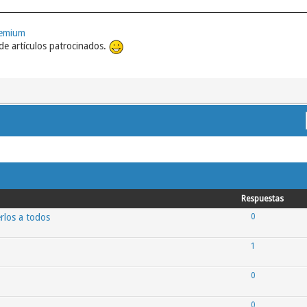
remium
e artículos patrocinados.
Respuestas
rlos a todos
0
1
0
0