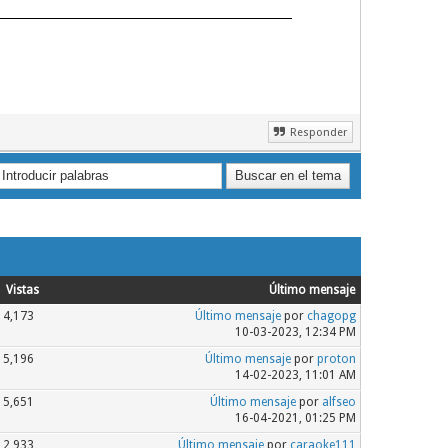
Responder
Vistas
Último mensaje
4,173
Último mensaje
por
chagopg
10-03-2023, 12:34 PM
5,196
Último mensaje
por
proton
14-02-2023, 11:01 AM
5,651
Último mensaje
por
alfseo
16-04-2021, 01:25 PM
2,933
Último mensaje
por
caraoke111