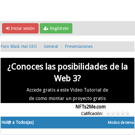
Iniciar sesión
Regístrate
Foro Black Hat SEO
General
Presentaciones
¿Conoces las posibilidades de la
Web 3?
Accede gratis a este Video Tutorial de
de como montar un proyecto gratis
en la #Web3 usando
NFTs2Me.com
Calificación:
Hol@ a Todos(as)
Modos de tema