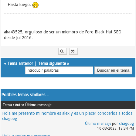
Hasta luego.
aka43525, orgulloso de ser un miembro de Foro Black Hat SEO
desde Jul 2016.
«
Tema anterior
|
Tema siguiente
»
Posibles temas similares…
Tema / Autor
Último mensaje
Hola me presento mi nombre es alex y es un placer conocerlos a todos
chagopg
Último mensaje
por
chagopg
10-03-2023, 12:34 PM