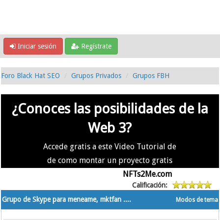
Iniciar sesión
Regístrate
Foro Black Hat SEO
Grupos Privados
Grupos FBH
¿Conoces las posibilidades de la
Web 3?
Accede gratis a este Video Tutorial de
de como montar un proyecto gratis
en la #Web3 usando
NFTs2Me.com
Calificación:
Grupo de Skype para meneame, mktfan ....
Modos de tema