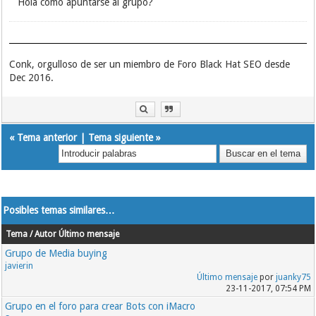
Hola como apuntarse al grupo?
Conk, orgulloso de ser un miembro de Foro Black Hat SEO desde
Dec 2016.
«
Tema anterior
|
Tema siguiente
»
Posibles temas similares…
Tema / Autor
Último mensaje
Grupo de Media buying
javierin
Último mensaje
por
juanky75
23-11-2017, 07:54 PM
Grupo en el foro para crear Bots con iMacro