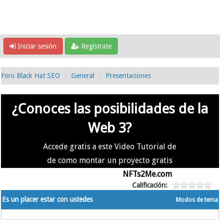
Iniciar sesión
Regístrate
Foro Black Hat SEO
General
Presentaciones
¿Conoces las posibilidades de la
Web 3?
Accede gratis a este Video Tutorial de
de como montar un proyecto gratis
en la #Web3 usando
NFTs2Me.com
Calificación:
Es un placer estar con ustedes
Modos de tema