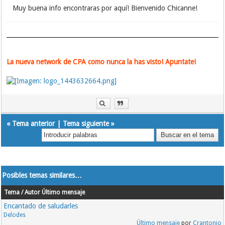
Muy buena info encontraras por aquí! Bienvenido Chicanne!
La nueva network de CPA como nunca la has visto! Apuntate!
«
Tema anterior
|
Tema siguiente
»
Posibles temas similares…
Tema / Autor
Último mensaje
Encantado de saludarles
Delodes
Último mensaje
por
Crantonio