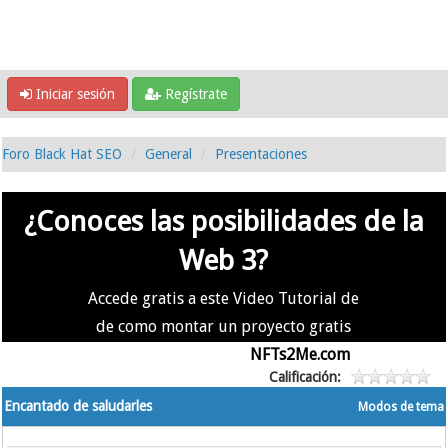
Iniciar sesión
Regístrate
Foro Black Hat SEO
General
Presentaciones
¿Conoces las posibilidades de la
Web 3?
Accede gratis a este Video Tutorial de
de como montar un proyecto gratis
en la #Web3 usando
NFTs2Me.com
Calificación:
Encantado de saludarles
Modos de tema