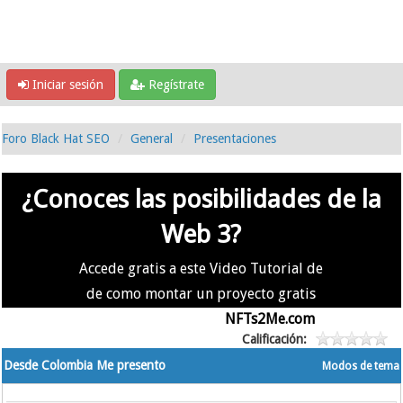
Iniciar sesión
Regístrate
Foro Black Hat SEO
General
Presentaciones
¿Conoces las posibilidades de la
Web 3?
Accede gratis a este Video Tutorial de
de como montar un proyecto gratis
en la #Web3 usando
NFTs2Me.com
Calificación:
Desde Colombia Me presento
Modos de tema