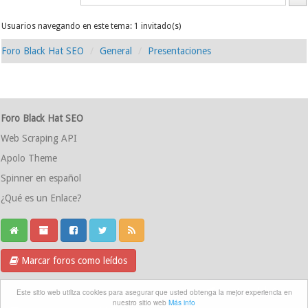
Usuarios navegando en este tema: 1 invitado(s)
Foro Black Hat SEO
General
Presentaciones
Foro Black Hat SEO
Web Scraping API
Apolo Theme
Spinner en español
¿Qué es un Enlace?
Marcar foros como leídos
Grupo Telegram
Este sitio web utiliza cookies para asegurar que usted obtenga la mejor experiencia en
nuestro sitio web
Más info