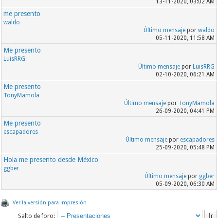
13-11-2020, 03:02 AM
me presento
waldo
Último mensaje
por
waldo
05-11-2020, 11:58 AM
Me presento
LuisRRG
Último mensaje
por
LuisRRG
02-10-2020, 06:21 AM
Me presento
TonyMamola
Último mensaje
por
TonyMamola
26-09-2020, 04:41 PM
Me presento
escapadores
Último mensaje
por
escapadores
25-09-2020, 05:48 PM
Hola me presento desde México
ggber
Último mensaje
por
ggber
05-09-2020, 06:30 AM
Ver la versión para impresión
Salto de foro: