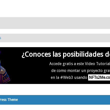
s
¿Conoces las posibilidades d
Accede gratis a este Video Tutoria
de como montar un proyecto gra
en la #Web3 usando
NFTs2Me.c
Press Theme