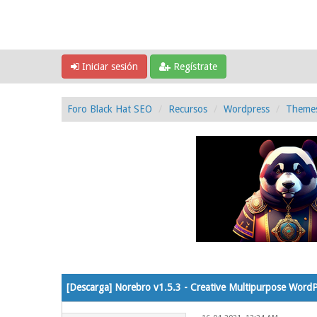
Iniciar sesión
Regístrate
Foro Black Hat SEO
Recursos
Wordpress
Theme
0 voto(s) - 0 Media
1
2
3
4
5
[Descarga] Norebro v1.5.3 - Creative Multipurpose Word