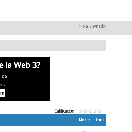
¡Hola, Invitado!
e la Web 3?
l de
tis
om
Calificación:
Modos de tema