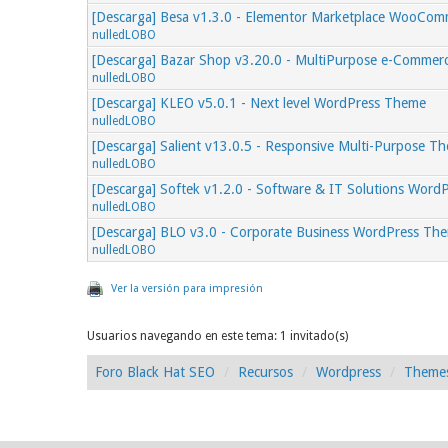
[Descarga] Besa v1.3.0 - Elementor Marketplace WooCo
nulledLOBO
[Descarga] Bazar Shop v3.20.0 - MultiPurpose e-Comme
nulledLOBO
[Descarga] KLEO v5.0.1 - Next level WordPress Theme
nulledLOBO
[Descarga] Salient v13.0.5 - Responsive Multi-Purpose T
nulledLOBO
[Descarga] Softek v1.2.0 - Software & IT Solutions Wor
nulledLOBO
[Descarga] BLO v3.0 - Corporate Business WordPress Th
nulledLOBO
Ver la versión para impresión
Usuarios navegando en este tema: 1 invitado(s)
Foro Black Hat SEO
Recursos
Wordpress
Theme