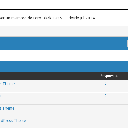
ser un miembro de Foro Black Hat SEO desde Jul 2014.
Respuestas
ss Theme
0
e
0
ss Theme
0
ordPress Theme
0