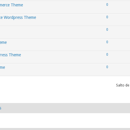
mmerce Theme
0
rce Wordpress Theme
0
0
heme
0
dPress Theme
0
eme
0
Salto de
s