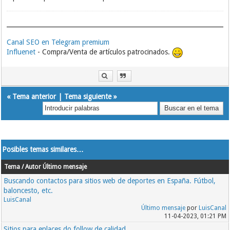
Canal SEO en Telegram premium
Influenet
- Compra/Venta de artículos patrocinados.
«
Tema anterior
|
Tema siguiente
»
Posibles temas similares…
Tema / Autor
Último mensaje
Buscando contactos para sitios web de deportes en España. Fútbol,
baloncesto, etc.
LuisCanal
Último mensaje
por
LuisCanal
11-04-2023, 01:21 PM
Sitios para enlaces do follow de calidad