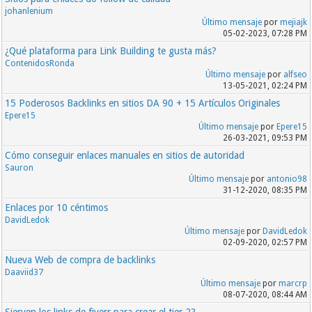
johanlenium
Último mensaje
por
mejiajk
05-02-2023, 07:28 PM
¿Qué plataforma para Link Building te gusta más?
ContenidosRonda
Último mensaje
por
alfseo
13-05-2021, 02:24 PM
15 Poderosos Backlinks en sitios DA 90 + 15 Artículos Originales
Epere15
Último mensaje
por
Epere15
26-03-2021, 09:53 PM
Cómo conseguir enlaces manuales en sitios de autoridad
Sauron
Último mensaje
por
antonio98
31-12-2020, 08:35 PM
Enlaces por 10 céntimos
DavidLedok
Último mensaje
por
DavidLedok
02-09-2020, 02:57 PM
Nueva Web de compra de backlinks
Daaviid37
Último mensaje
por
marcrp
08-07-2020, 08:44 AM
Sierven los links de fiverr para crear el tier 2?