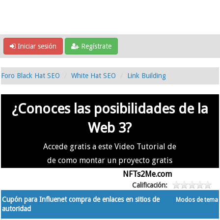
Iniciar sesión
Regístrate
Foro Black Hat SEO
White Hat SEO
Link Building
¿Conoces las posibilidades de la
Web 3?
Accede gratis a este Video Tutorial de
de como montar un proyecto gratis
en la #Web3 usando
NFTs2Me.com
Calificación:
Cupón para Influenet compra de enlaces en sitios de
Modos de tema
autoridad