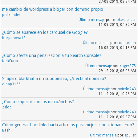
27-09-2019, 02:24 PM
me cambio de wordpress a bloger con dominio propio
pollxander
Último mensaje
por
mokespencer
11-09-2019, 04:32 PM
¿Cómo se aparece en los carousel de Google?
borjamoya13
Último mensaje
por
ropaurban
16-05-2019, 04:13 PM
¿Como afecta una penalización a tu Search Console?
NickFuria
Último mensaje
por
roger375
29-12-2018, 06:06 AM
Si aplico blackhat a un subdominio, ¿Afecta al dominio?
olbap3155
Último mensaje
por
oviedo243
11-12-2018, 10:26 PM
¿Cómo empezar con los micro/nichos?
Zeloc
Último mensaje
por
oviedo243
11-12-2018, 09:07 PM
Cómo generar backlinks hacia artículos para mejor el posicionamiento?
Bash
Último mensaje
por
sp0iler