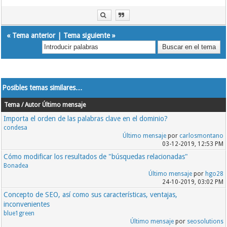
«
Tema anterior
|
Tema siguiente
»
Posibles temas similares…
Tema / Autor
Último mensaje
Importa el orden de las palabras clave en el dominio?
condesa
Último mensaje
por
carlosmontano
03-12-2019, 12:53 PM
Cómo modificar los resultados de "búsquedas relacionadas"
Bonadea
Último mensaje
por
hgo28
24-10-2019, 03:02 PM
Concepto de SEO, así como sus características, ventajas,
inconvenientes
blue1green
Último mensaje
por
seosolutions