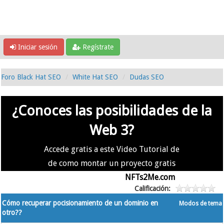
Iniciar sesión
Regístrate
Foro Black Hat SEO
White Hat SEO
Dudas SEO
¿Conoces las posibilidades de la
Web 3?
Accede gratis a este Video Tutorial de
de como montar un proyecto gratis
en la #Web3 usando
NFTs2Me.com
Calificación:
Cómo recuperar pocisionamiento de un dominio en
Modos de tema
otro??