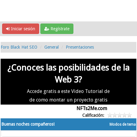
Iniciar sesión
Regístrate
Foro Black Hat SEO
General
Presentaciones
¿Conoces las posibilidades de la
Web 3?
Accede gratis a este Video Tutorial de
de como montar un proyecto gratis
en la #Web3 usando
NFTs2Me.com
Calificación:
Buenas noches compañeros!
Modos de tema