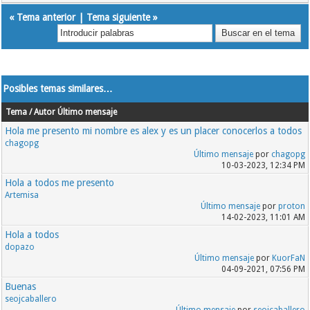
«
Tema anterior
|
Tema siguiente
»
Posibles temas similares…
Tema / Autor
Último mensaje
Hola me presento mi nombre es alex y es un placer conocerlos a todos
chagopg
Último mensaje
por
chagopg
10-03-2023, 12:34 PM
Hola a todos me presento
Artemisa
Último mensaje
por
proton
14-02-2023, 11:01 AM
Hola a todos
dopazo
Último mensaje
por
KuorFaN
04-09-2021, 07:56 PM
Buenas
seojcaballero
Último mensaje
por
seojcaballero