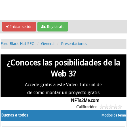
Iniciar sesión
Regístrate
Foro Black Hat SEO
General
Presentaciones
¿Conoces las posibilidades de la
Web 3?
Accede gratis a este Video Tutorial de
de como montar un proyecto gratis
en la #Web3 usando
NFTs2Me.com
Calificación:
Buenas a todos
Modos de tema