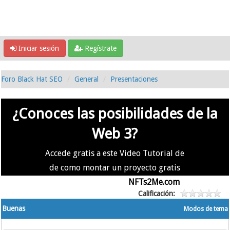
Iniciar sesión
Regístrate
Foro Black Hat SEO
General
Presentaciones
¿Conoces las posibilidades de la
Web 3?
Accede gratis a este Video Tutorial de
de como montar un proyecto gratis
en la #Web3 usando
NFTs2Me.com
Calificación:
Buenas
Modos de tema