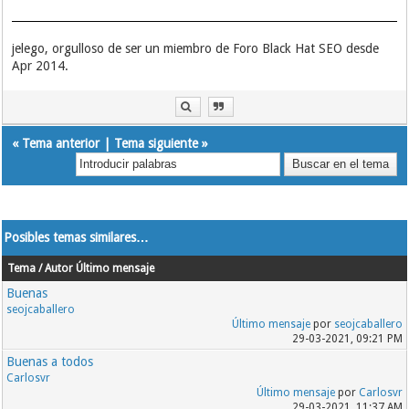
jelego, orgulloso de ser un miembro de Foro Black Hat SEO desde
Apr 2014.
«
Tema anterior
|
Tema siguiente
»
Posibles temas similares…
Tema / Autor
Último mensaje
Buenas
seojcaballero
Último mensaje
por
seojcaballero
29-03-2021, 09:21 PM
Buenas a todos
Carlosvr
Último mensaje
por
Carlosvr
29-03-2021, 11:37 AM