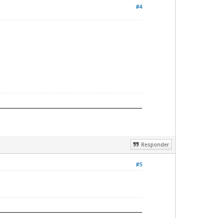
#4
Responder
#5