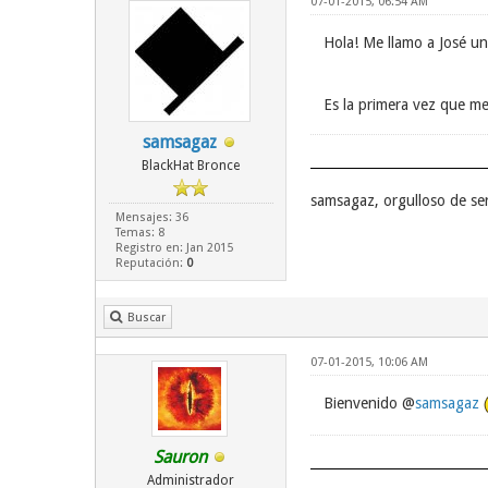
07-01-2015, 06:54 AM
Hola! Me llamo a José u
Es la primera vez que me
samsagaz
BlackHat Bronce
samsagaz, orgulloso de se
Mensajes: 36
Temas: 8
Registro en: Jan 2015
Reputación:
0
Buscar
07-01-2015, 10:06 AM
Bienvenido @
samsagaz
Sauron
Administrador