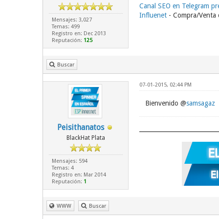
Canal SEO en Telegram p
Influenet
- Compra/Venta d
Mensajes: 3,027
Temas: 499
Registro en: Dec 2013
Reputación:
125
Buscar
07-01-2015, 02:44 PM
Bienvenido @
samsagaz
Peisithanatos
BlackHat Plata
Mensajes: 594
Temas: 4
Registro en: Mar 2014
Reputación:
1
WWW
Buscar