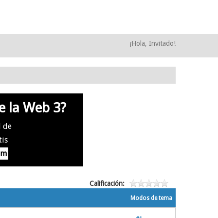
¡Hola, Invitado!
e la Web 3?
l de
tis
om
Calificación:
Modos de tema