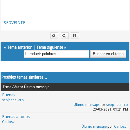
SEOVEINTE
«
Tema anterior
|
Tema siguiente
»
Posibles temas similares…
Tema / Autor
Último mensaje
Buenas
seojcaballero
Último mensaje
por
seojcaballero
29-03-2021, 09:21 PM
Buenas a todos
Carlosvr
Último mensaje
por
Carlosvr