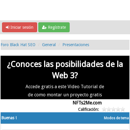
Iniciar sesión
Regístrate
Foro Black Hat SEO
General
Presentaciones
¿Conoces las posibilidades de la
Web 3?
Accede gratis a este Video Tutorial de
de como montar un proyecto gratis
en la #Web3 usando
NFTs2Me.com
Calificación:
Buenas !
Modos de tema