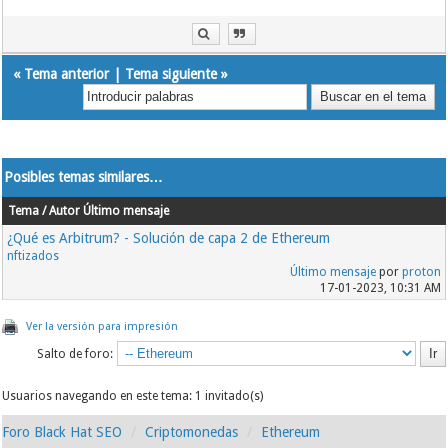
«
Tema anterior
|
Tema siguiente
»
Posibles temas similares…
Tema / Autor
Último mensaje
¿Qué es Arbitrum? - Solución de capa 2 de Ethereum
nftizados
Último mensaje
por
proton
17-01-2023, 10:31 AM
Ver la versión para impresión
Salto de foro:
Usuarios navegando en este tema: 1 invitado(s)
Foro Black Hat SEO
Criptomonedas
Ethereum