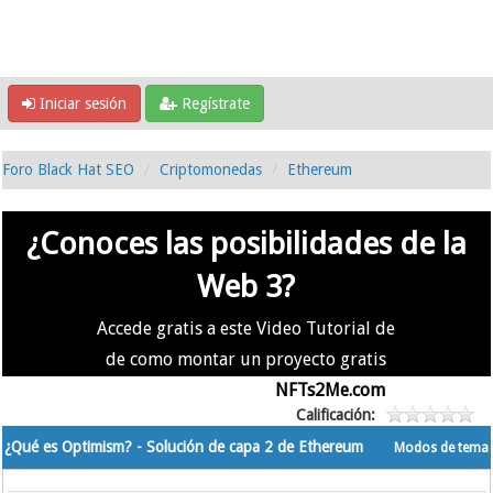
Iniciar sesión
Regístrate
Foro Black Hat SEO
Criptomonedas
Ethereum
¿Conoces las posibilidades de la
Web 3?
Accede gratis a este Video Tutorial de
de como montar un proyecto gratis
en la #Web3 usando
NFTs2Me.com
Calificación:
¿Qué es Optimism? - Solución de capa 2 de Ethereum
Modos de tema