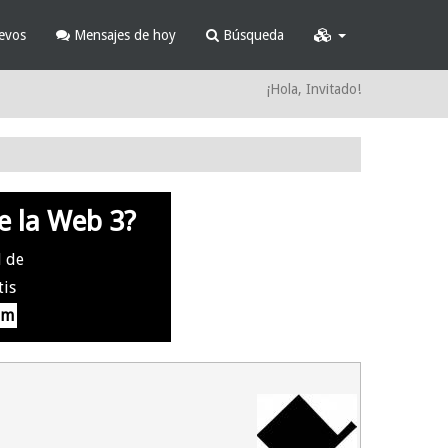
evos
Mensajes de hoy
Búsqueda
¡Hola, Invitado!
e la Web 3?
l de
tis
om