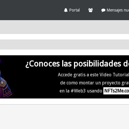
Portal
Mensajes nu
¿Conoces las posibilidades d
Accede gratis a este Video Tutoria
de como montar un proyecto gra
en la #Web3 usando
NFTs2Me.c