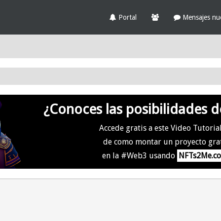
Portal
Mensajes nu
¿Conoces las posibilidades d
Accede gratis a este Video Tutoria
de como montar un proyecto gra
en la #Web3 usando
NFTs2Me.c