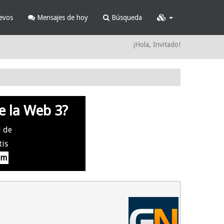
evos
Mensajes de hoy
Búsqueda
¡Hola, Invitado!
e la Web 3?
l de
tis
om