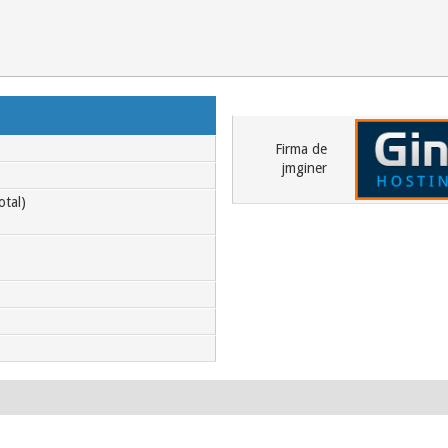
Firma de
jmginer
otal)