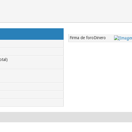
Firma de foroDinero
otal)