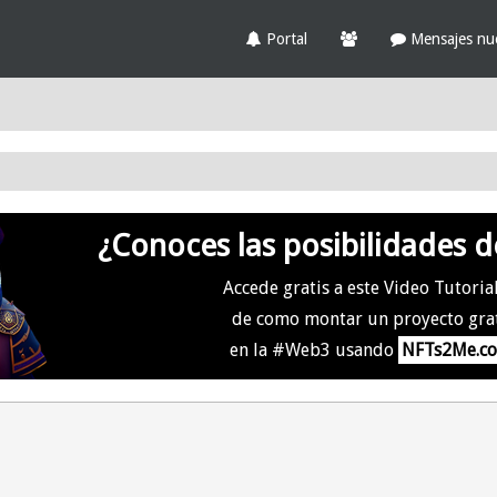
Portal
Mensajes nu
¿Conoces las posibilidades d
Accede gratis a este Video Tutoria
de como montar un proyecto gra
en la #Web3 usando
NFTs2Me.c