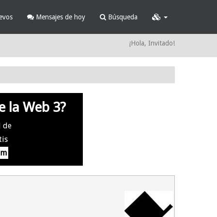
evos
Mensajes de hoy
Búsqueda
¡Hola, Invitado!
e la Web 3?
l de
tis
om