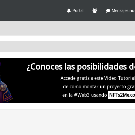
Portal
Mensajes nu
¿Conoces las posibilidades d
Accede gratis a este Video Tutoria
de como montar un proyecto gra
en la #Web3 usando
NFTs2Me.c