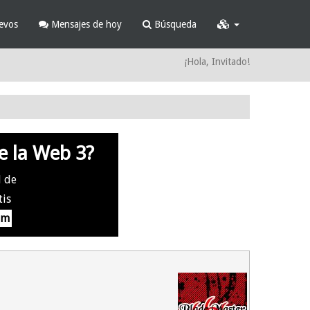
evos
Mensajes de hoy
Búsqueda
¡Hola, Invitado!
e la Web 3?
l de
tis
om