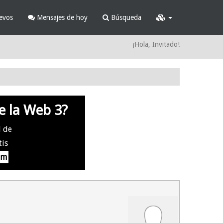
evos
Mensajes de hoy
Búsqueda
¡Hola, Invitado!
e la Web 3?
l de
tis
om