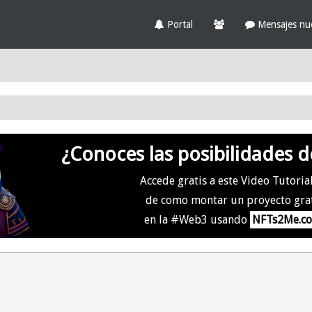
Portal
Mensajes nu
¿Conoces las posibilidades d
Accede gratis a este Video Tutoria
de como montar un proyecto gra
en la #Web3 usando
NFTs2Me.c